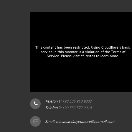
Telefon 1:
+90 536 913 9332
Telefon 2:
+90 532 572 9014
Email:
masasandalyetabure@hotmail.com