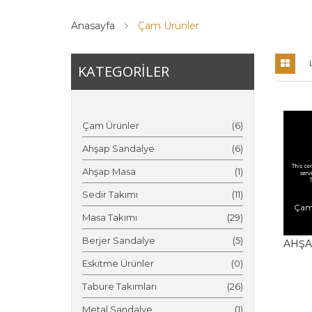
Anasayfa
Çam Ürünler
KATEGORİLER
Çam Ürünler
(6)
Ahşap Sandalye
(6)
Ahşap Masa
(1)
Sedir Takımı
(11)
Çam
Masa Takımı
(29)
Berjer Sandalye
(5)
AHŞA
Eskitme Ürünler
(0)
Tabure Takımları
(26)
Metal Sandalye
(1)