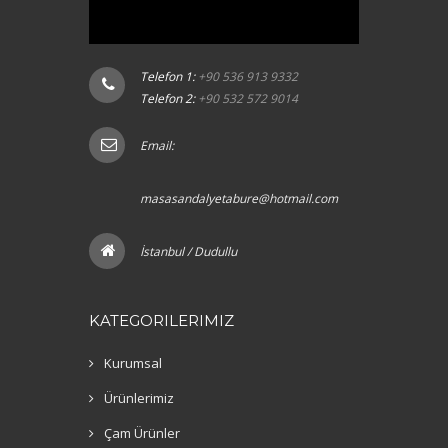
Telefon 1:
+90 536 913 9332
Telefon 2:
+90 532 572 9014
Email:
masasandalyetabure@hotmail.com
İstanbul / Dudullu
KATEGORILERIMIZ
Kurumsal
Ürünlerimiz
Çam Ürünler