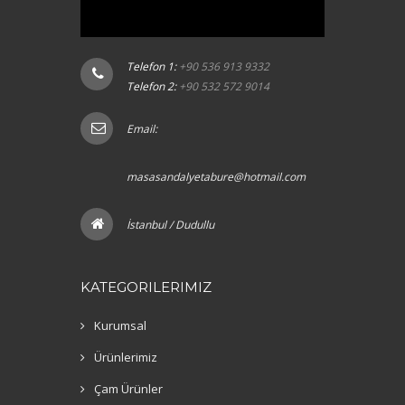
Telefon 1:
+90 536 913 9332
Telefon 2:
+90 532 572 9014
Email:
masasandalyetabure@hotmail.com
İstanbul / Dudullu
KATEGORILERIMIZ
Kurumsal
Ürünlerimiz
Çam Ürünler